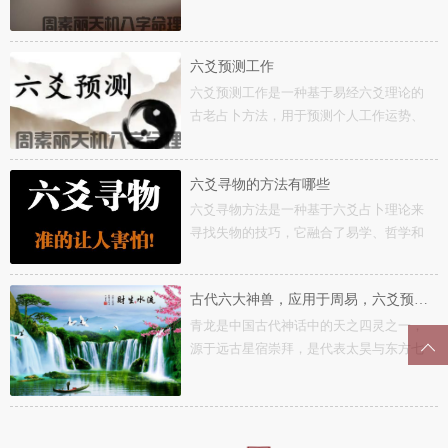
对六爻动...
六爻预测工作
六爻预测工作是一种基于易经六爻理论的
古老占卜方法，用于预测个人工作运势、
职业发展...
六爻寻物的方法有哪些
六爻寻物方法是一种基于六爻占卜理论来
寻找失物的技巧，它融合了易学、哲学和
占卜学的...
古代六大神兽，应用于周易，六爻预测中的六兽
青龙是中国古代神话中的天之四灵之一，
源于远古星宿崇拜，是代表太昊与东方七
宿的东方...