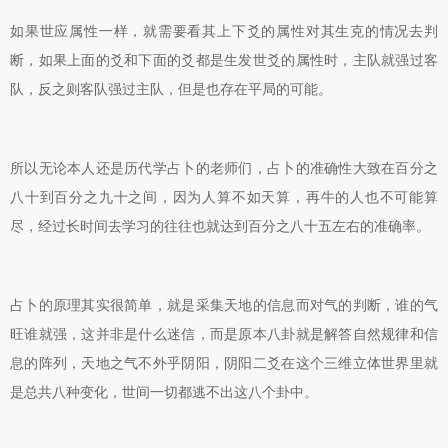
如果世应属性一样，就需要看其上下爻的属性对其生克的情况去判
断，如果上面的爻和下面的爻都是生发世爻的属性时，主队就强过客
队，反之则客队强过主队，但是也存在平局的可能。
所以无论本人还是历代学占卜的老师们，占卜的准确性大致在百分之
八十到百分之九十之间，因为人算不如天算，再牛的人也不可能算
尽，经过长时间去学习的往往也就达到百分之八十五左右的准确率。
占卜的原理其实很简单，就是采集天地的信息而对气的判断，谁的气
旺谁就强，这并非是什么迷信，而是原本八卦就是解答自然规律和信
息的阵列，天地之气不外乎阴阳，阴阳二爻在这个三维立体世界里就
是总共八种变化，世间一切都逃不出这八个卦中。